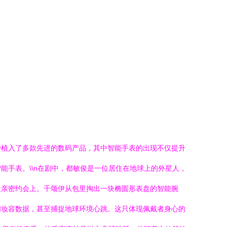
妙植入了多款先进的数码产品，其中智能手表的出现不仅提升
手表。\\n在剧中，都敏俊是一位居住在地球上的外星人，
次亲密约会上。千颂伊从包里掏出一块椭圆形表盘的智能腕
阅妆容数据，甚至捕捉地球环境心跳。这只体现佩戴者身心的