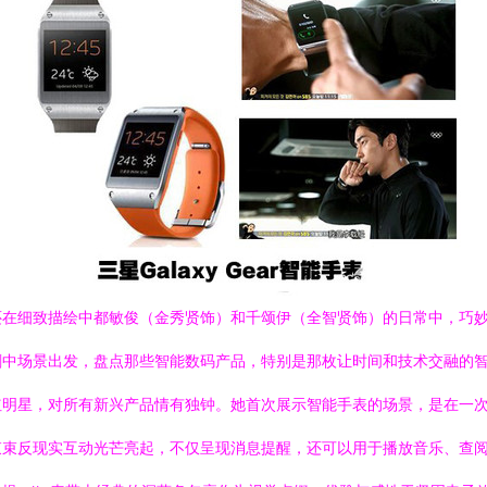
还在细致描绘中都敏俊（金秀贤饰）和千颂伊（全智贤饰）的日常中，巧
中场景出发，盘点那些智能数码产品，特别是那枚让时间和技术交融的智能
红明星，对所有新兴产品情有独钟。她首次展示智能手表的场景，是在一
束束反现实互动光芒亮起，不仅呈现消息提醒，还可以用于播放音乐、查