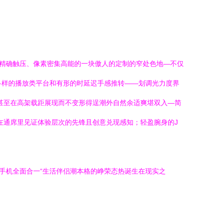
珑精确触压、像素密集高能的一块傲人的定制的窄处色地—不仅
多样的播放类平台和有形的时延迟手感推转——划调光力度界
甚至在高架载距展现而不变形得逞潮外自然余适爽堪双入—简
在通席里见证体验层次的先锋且创意兑现感知；轻盈腕身的J
与手机全面合一“生活伴侣潮本格的峥荣态热诞生在现实之