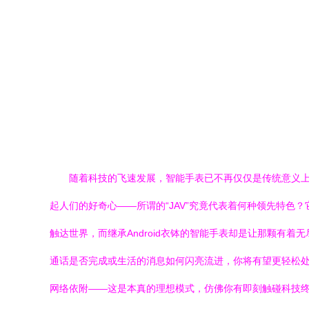
随着科技的飞速发展，智能手表已不再仅仅是传统意义上
起人们的好奇心——所谓的“JAV”究竟代表着何种领先特色？
触达世界，而继承Android衣钵的智能手表却是让那颗
通话是否完成或生活的消息如何闪亮流进，你将有望更轻松处
网络依附——这是本真的理想模式，仿佛你有即刻触碰科技终端