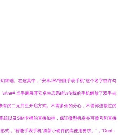
终端。在这其中，“安卓JAV智能手表手机”这个名字或许勾
\n## 当手腕展开安卓生态系统\n传统的手机解放了双手去
所未有的二元共生开启方式。不需多余的分心，不管你连接过的
系统以及SIM卡槽的直接加持，保证微型机身亦可拨号和直接
“智能手表手机”刷新小硬件的高使用要求。”，“Dual -