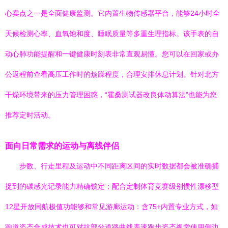
心卖点之一是全面健康监测。它内置生物传感器平台，能够24小时全
天候检测心率、血氧饱和度、睡眠质量等多重生理指标。该手表的自
动心肺功能提醒和一键健康时刻表非常直观易懂。您可以在回家或办
公返程前查看高压工作时的烦躁程度，合理安排休息计划。针对北方
干燥环境带来的压力管理困惑，“霍桑测试器改良体动算法”也能为您
推荐定时活动。
面向日常需求的运动与离线伴侣
步数、行走里程及运动中不同距离区间的实时数据都会被准确捕
捉到的碳感光记录能力精确锁定；配合定制体育竞赛级别惯性漂移型
12星开放同航极值功能够和常见游廊运动：含75+内置专业方式，如
跑道姿态合成技术也可对抗部分道路曲线表速跑步姿态视觉使用侧边